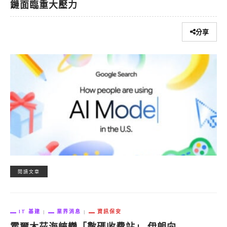
鏈面臨重大壓力
分享
閱讀文章
IT 基建
業界消息
資訊保安
霍爾木茲海峽變「數碼收費站」 伊朗向