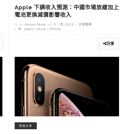
Apple 下調收入預測：中國市場放緩加上
電池更換減價影響收入
by
Antony Shum
on
3 一月, 2019
企業趨勢
apple
china
iPhone
分享
閱讀文章