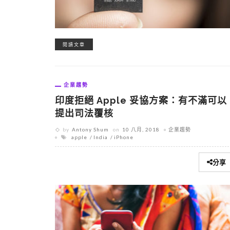
閱讀文章
企業趨勢
印度拒絕 Apple 妥協方案：有不滿可以
提出司法覆核
by
Antony Shum
on
10 八月, 2018
企業趨勢
apple
India
iPhone
分享