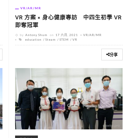
VR/AR/MR
VR 方案 × 身心健康專訪 中四生初學 VR
即奪冠軍
by
Antony Shum
on
17 六月, 2021
VR/AR/MR
education
Steam
STEM
VR
分享