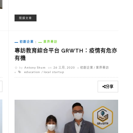
閱讀文章
初創企業
業界專訪
下
專訪教育綜合平台 GRWTH：疫情有危亦
有機
by
Antony Shum
on
26 三月, 2020
初創企業
業界專訪
education
local startup
分享