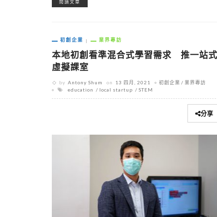
閱讀文章
初創企業
業界專訪
本地初創看準混合式學習需求 推一站
虛擬課室
by
Antony Shum
on
13 四月, 2021
初創企業
業界專訪
education
local startup
STEM
分享