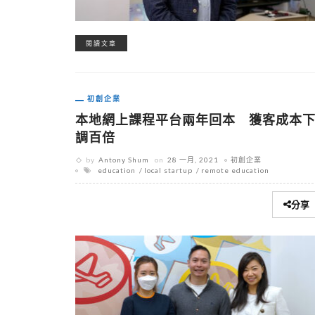
閱讀文章
初創企業
本地網上課程平台兩年回本 獲客成本
調百倍
by
Antony Shum
on
28 一月, 2021
初創企業
education
local startup
remote education
分享