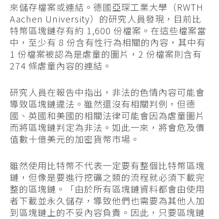
來儲存檔案或連結。德國亞琛工業大學（RWTH
Aachen University）的研究人員發現，目前比
特幣區塊鏈存有約 1,600 份檔案。在這些檔案當
中，至少有 8 份含有性行為相關的內容，其中有
1 份檔案被認為是虐童的圖片，2 份檔案則含有
274 條虐童內容的連結。
研究人員在報告中指出，非法的色情內容可能會
導致區塊鏈違法。雖然還沒有相關判例，但德
國、英國和美國的相關法律可能會因為虐童圖片
而將區塊鏈判定為非法。如此一來，將會危及價
值數十億美元的加密貨幣市場。
雖然使用比特幣不代表一定要有整個比特幣區塊
鏈，但像是要進行挖礦之類的流程就必須下載完
整的區塊鏈。「由於所有區塊鏈資料都會由使用
者下載並永久儲存，導致他們也需要為其他人加
到區塊鏈上的不妥內容負責。因此，只要區塊鏈