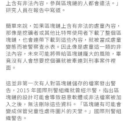
上含有非法內容，參與區塊鏈的人都會違法。」
研究人員在報告中寫道。
簡單來說，如果區塊鏈上含有非法的虐童內容，
那像是挖礦者或其他比特幣使用者下載了整個區
塊鏈，也會連帶下載到這些內容，就被當成虐童
變態而被警察查水表。因此像是虐童這一類的非
法內容，未來可能將帶給區塊鏈龐大的風險，畢
竟沒有人會想要挖個礦就被牽連到刑事案件裡
面。
這並非第一次有人對區塊鏈儲存的檔案發出警
告，2015 年國際刑警組織就曾經示警，指出區
塊鏈的設計可能會導致惡意軟體或非法檔案被加
入之後，無法刪除這些資料。「區塊鏈有可能會
變成保管兒童性虐待圖片的天堂。」國際刑警組
織警告。