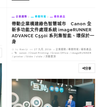
企業趨勢
專題特寫
最新產品
帶動企業構建綠色智慧城市 Canon 全
新多功能文件處理系統 imageRUNNER
ADVANCE C550i 系列集智能、環保於一
身
by
Ken Li
on
27 九月, 2016
企業趨勢
專題特寫
最新產品
canon
Cloud Printing
Green Office
imageRUNNER
printer
Silde
slide
流動置頂
分享