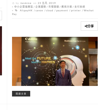
by
Jasmine
on
23 五月, 2019
中小企雲端專區
企業趨勢
市場營銷
應用方案
支付系統
AlipayHK
canon
cloud
payment
printer
Wechat
Pay
分享
閱讀文章