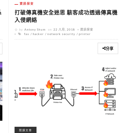
資訊保安
打破傳真機安全迷思 駭客成功透過傳真機
系
入侵網絡
by
Antony Shum
on
22 八月, 2018
資訊保安
fax
hacker
network security
printer
分享
閱讀文章