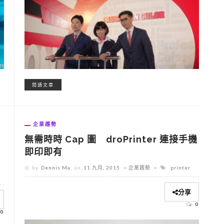
閱讀文章
企業趨勢
無需時時 Cap 圖 droPrinter 連接手機
即印即有
by
Dennis Ma
on
11 九月, 2015
企業趨勢
printer
分享
0
0