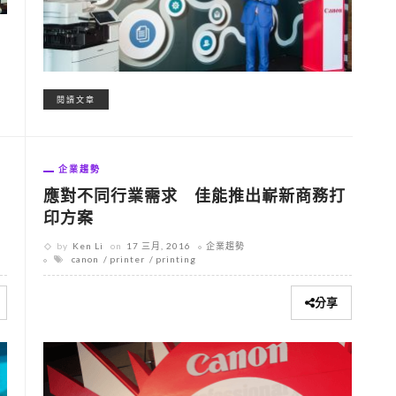
閱讀文章
企業趨勢
應對不同行業需求 佳能推出嶄新商務打
印方案
by
Ken Li
on
17 三月, 2016
企業趨勢
canon
printer
printing
分享