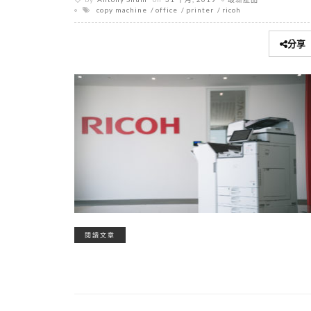
copy machine
office
printer
ricoh
分享
閱讀文章