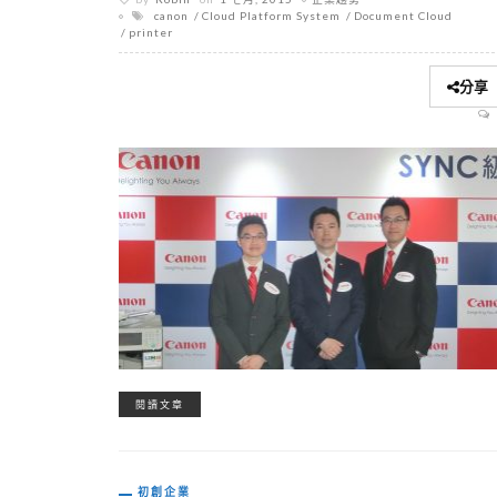
canon
Cloud Platform System
Document Cloud
printer
分享
閱讀文章
初創企業