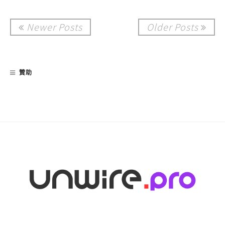
Newer Posts
Older Posts
贊助