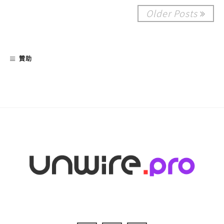
Older Posts
贊助