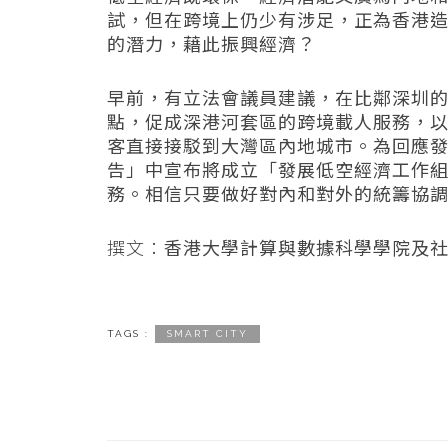
試，但在跨境上仍少有涉足，正為香港
的潛力，藉此振興經濟？
早前，有立法會議員建議，在比鄰深圳
點，促成深港河套區的跨境載人服務，
客直接接駁到大灣區內地城市。為回應
告」中宣布將成立「發展低空經濟工作
務。相信只要做好對內和對外的統籌協
撰文：
香港大學計算與數據科學學院及
TAGS :
SMART CITY