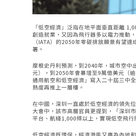
「低空經濟」泛指在地平面垂直距離 1,
創造就業，又因為飛行器多以電力推動
（
IATA
）的
2050
年零碳排放願景有望達
署。
摩根史丹利預測，到
2040
年，城市空中
元），到
2050
年會暴增至
9
萬億美元（逾
通用航空和低空經濟」寫入二十屆三中
熱度再推上一層樓。
在中國，深圳一直處於低空經濟的領先
大會中，該市高層官員更提到，「深圳
平台、航綫
1,000
條以上，實現低空飛行
低空經濟既環保，經濟潛能又廣為內地