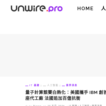
HOME
IT 基建
人工智能
業界消息
量子計算競賽白熱化：美國攜手 IBM 創
座代工廠 法國追加百億抗衡
by
Pierce
on
25 五月, 2026
IT 基建
人工智能
業界消息