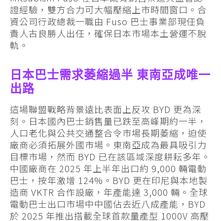
證經驗，雙方合力可大幅壓縮上市時間窗口。合
資公司行政總裁一職由 Fuso 巴士事業部現任負
責人古良勝人出任，確保日本市場本土營運不脫
軌。
日本巴士需求萎縮過半 東南亞成唯一
出路
這場聯盟戰略背景遠比表面上反攻 BYD 更為深
刻。日本國內巴士銷售量已跌至高峰期約一半，
人口老化與公共交通整合令市場長期萎縮，迫使
廠商必須拓展外國市場。東南亞成為最具吸引力
目標市場，然而 BYD 已在該區域深度耕耘多年。
中國廠商在 2025 年上半年出口約 9,000 輛電動
巴士，按年激增 124%。BYD 更在印尼與本地製
造商 VKTR 合作設廠，年產能達 3,000 輛。全球
電動巴士出口市場中中國佔去近八成產能，BYD
於 2025 年推出搭載全球首款量產型 1000V 高壓