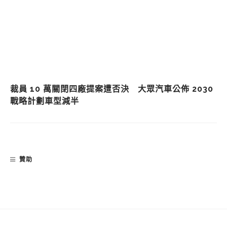
裁員 10 萬關閉四廠提案遭否決 大眾汽車公佈 2030
戰略計劃車型減半
贊助