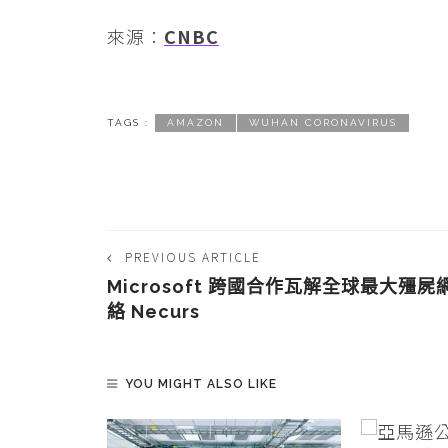
來源：
CNBC
TAGS :
AMAZON
WUHAN CORONAVIRUS
PREVIOUS ARTICLE
Microsoft 跨國合作瓦解全球最大殭屍
絡 Necurs
YOU MIGHT ALSO LIKE