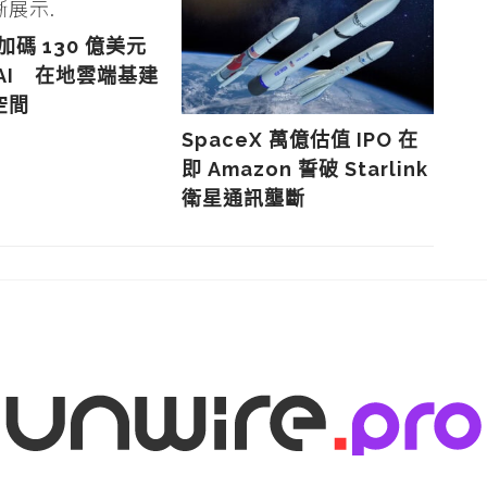
 加碼 130 億美元
AI 在地雲端基建
空間
SpaceX 萬億估值 IPO 在
8
即 Amazon 誓破 Starlink
騙
衛星通訊壟斷
網