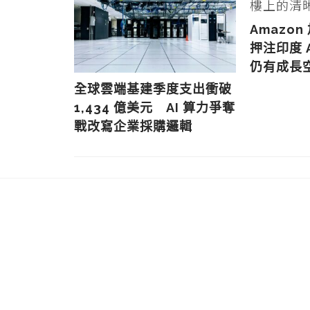
Amazon
押注印度 
仍有成長
年： 從三
全球雲端基建季度支出衝破
 重塑全球
1,434 億美元 AI 算力爭奪
戰改寫企業採購邏輯