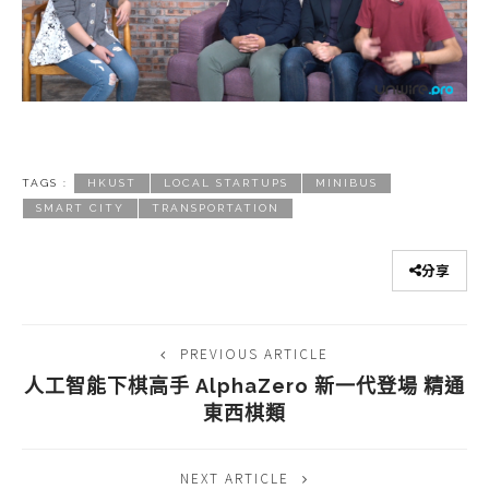
TAGS :
HKUST
LOCAL STARTUPS
MINIBUS
SMART CITY
TRANSPORTATION
分享
PREVIOUS ARTICLE
人工智能下棋高手 AlphaZero 新一代登場 精通
東西棋類
NEXT ARTICLE