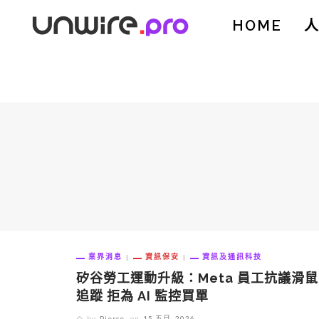
HOME
業界消息
資訊保安
資訊及通訊科技
矽谷勞工運動升級：Meta 員工抗議滑鼠
追蹤 拒為 AI 監控買單
by
Pierce
on
15 五月, 2026