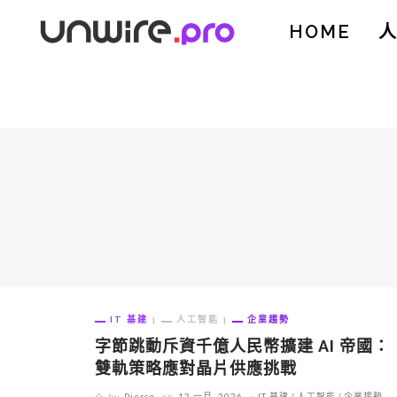
HOME
IT 基建
人工智能
企業趨勢
字節跳動斥資千億人民幣擴建 AI 帝國：
雙軌策略應對晶片供應挑戰
by
Pierce
on
12 一月, 2026
IT 基建
人工智能
企業趨勢