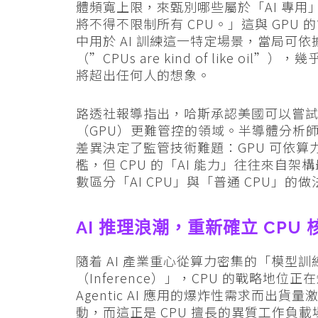
體頻寬上限，來甄別哪些屬於「AI 專
將不得不限制所有 CPU。」這與 GPU 的
中用於 AI 訓練這一特定場景，當局可依
（”CPUs are kind of like 
將超出任何人的想象。
路透社報導指出，哈斯承認美國可以嘗試採取
（GPU）更難管控的領域。半導體分析師普
差異決定了監管技術難題：GPU 可依算力
檻，但 CPU 的「AI 能力」往往來
數區分「AI CPU」與「普通 CPU」
AI 推理浪潮，重新確立 CPU
隨着 AI 產業重心從算力密集的「模型訓
（Inference）」，CPU 的戰略地位正在急
Agentic AI 應用的爆炸性需求而出貨量
動，而這正是 CPU 擅長的異質工作負載