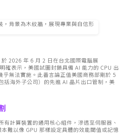
於 2026 年 6 月 2 日在台北國際電腦展
明確表示，美國試圖封鎖具備 AI 能力的 CPU 出
U，幾乎無法實施。此番言論正值美國商務部剛於 5
包括海外子公司）的先進 AI 晶片出口管制，美
割
PU 是所有計算裝置的通用核心組件，滲透至伺服器、
本難以像 GPU 那樣設定具體的效能閾值或記憶