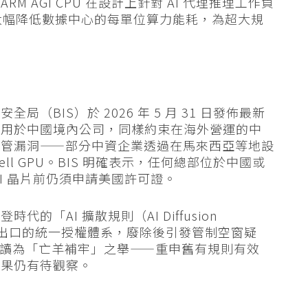
 AGI CPU 在設計上針對 AI 代理推理工作負
可大幅降低數據中心的每單位算力能耗，為超大規
BIS）於 2026 年 5 月 31 日發佈最新
適用於中國境內公司，同樣約束在海外營運的中
監管漏洞——部分中資企業透過在馬來西亞等地設
kwell GPU。BIS 明確表示，任何總部位於中國或
I 晶片前仍須申請美國許可證。
「AI 擴散規則（AI Diffusion
晶片出口的統一授權體系，廢除後引發管制空窗疑
師解讀為「亡羊補牢」之舉——重申舊有規則有效
效果仍有待觀察。