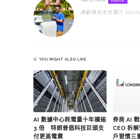
THE AUTHOR
PIERCE
喜歡尋找本地潛力 Star
YOU MIGHT ALSO LIKE
出全新工作代
AI 數據中心耗電量十年擴逾
券商 AI
動生成文件報
3 倍 特朗普倡科技巨頭支
CEO 拆
用即日可用
付更高電費
戶習慣三