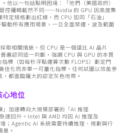
用」。他以一句話點明困境：「他們（美國政府）
管控邏輯截然不同——Nvidia 的 GPU 因高度集
據特定規格劃出紅線，而 CPU 如同「石油」
oil”），幾乎驅動所有應用場景，一旦全面禁運，波及範圍
相關措施，但 CPU 是一個遠比 AI 晶片
遍認同這一判斷，強調 CPU 與 GPU 的本質
指標（如每秒浮點運算次數 FLOPS）劃定門
自架構最佳化而非單一可量化指標，任何試圖以效能參
的做法，都面臨龐大的認定灰色地帶。
 核心地位
練」加速轉向大規模部署的「AI 推理
速回升。Intel 與 AMD 均因 AI 推理及
激增；Agentic AI 系統需要持續推理、規劃與行
場景。