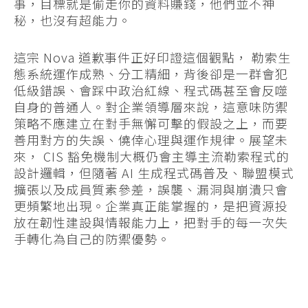
事，目標就是偷走你的資料賺錢，他們並不神
秘，也沒有超能力。
這宗 Nova 道歉事件正好印證這個觀點， 勒索生
態系統運作成熟、分工精細，背後卻是一群會犯
低級錯誤、會踩中政治紅線、程式碼甚至會反噬
自身的普通人。對企業領導層來說，這意味防禦
策略不應建立在對手無懈可擊的假設之上，而要
善用對方的失誤、僥倖心理與運作規律。展望未
來， CIS 豁免機制大概仍會主導主流勒索程式的
設計邏輯，但隨著 AI 生成程式碼普及、聯盟模式
擴張以及成員質素參差，誤襲、漏洞與崩潰只會
更頻繁地出現。企業真正能掌握的，是把資源投
放在韌性建設與情報能力上，把對手的每一次失
手轉化為自己的防禦優勢。