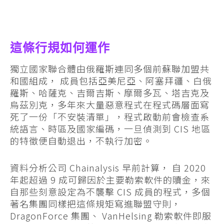
這條行規如何運作
獨立國家聯合體由俄羅斯連同多個前蘇聯加盟共
和國組成， 成員包括亞美尼亞、阿塞拜疆、白俄
羅斯、哈薩克、吉爾吉斯、摩爾多瓦、塔吉克及
烏茲別克，多年來大量惡意程式在程式碼層面寫
死了一份「不安裝清單」，程式啟動前會檢查系
統語言、時區及國家編碼，一旦偵測到 CIS 地區
的特徵便自動退出，不執行加密。
資料分析公司 Chainalysis 早前計算， 自 2020
年起超過 9 成可歸因於主要勒索軟件的贖金，來
自那些刻意設定為不襲擊 CIS 成員的程式，多個
著名集團同樣把這條規矩寫進聯盟守則，
DragonForce 集團、 VanHelsing 勒索軟件即服