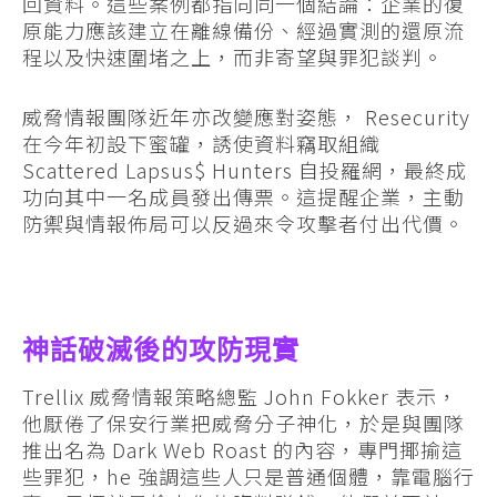
回資料。這些案例都指向同一個結論：企業的復
原能力應該建立在離線備份、經過實測的還原流
程以及快速圍堵之上，而非寄望與罪犯談判。
威脅情報團隊近年亦改變應對姿態， Resecurity
在今年初設下蜜罐，誘使資料竊取組織
Scattered Lapsus$ Hunters 自投羅網，最終成
功向其中一名成員發出傳票。這提醒企業，主動
防禦與情報佈局可以反過來令攻擊者付出代價。
神話破滅後的攻防現實
Trellix 威脅情報策略總監 John Fokker 表示，
他厭倦了保安行業把威脅分子神化，於是與團隊
推出名為 Dark Web Roast 的內容，專門揶揄這
些罪犯，he 強調這些人只是普通個體，靠電腦行