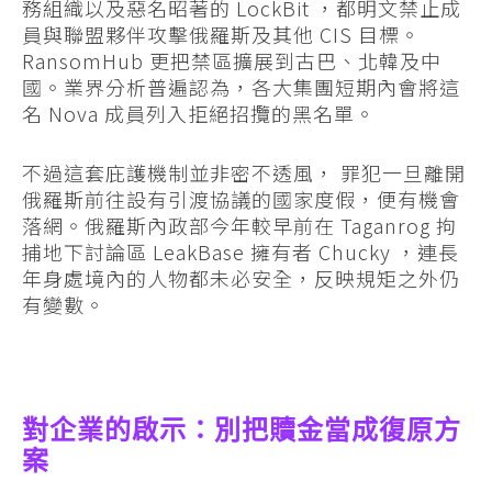
務組織以及惡名昭著的 LockBit ，都明文禁止成
員與聯盟夥伴攻擊俄羅斯及其他 CIS 目標。
RansomHub 更把禁區擴展到古巴、北韓及中
國。業界分析普遍認為，各大集團短期內會將這
名 Nova 成員列入拒絕招攬的黑名單。
不過這套庇護機制並非密不透風， 罪犯一旦離開
俄羅斯前往設有引渡協議的國家度假，便有機會
落網。俄羅斯內政部今年較早前在 Taganrog 拘
捕地下討論區 LeakBase 擁有者 Chucky ，連長
年身處境內的人物都未必安全，反映規矩之外仍
有變數。
對企業的啟示：別把贖金當成復原方
案