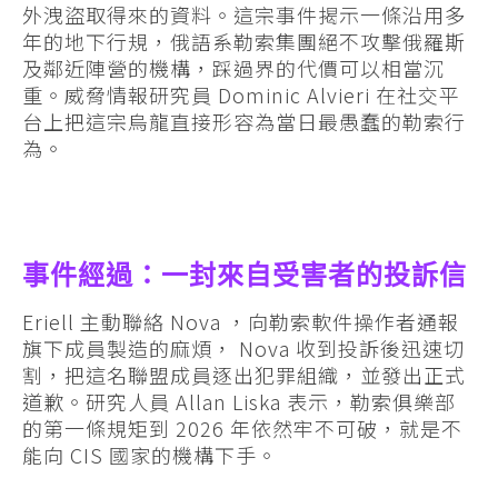
外洩盜取得來的資料。這宗事件揭示一條沿用多
年的地下行規，俄語系勒索集團絕不攻擊俄羅斯
及鄰近陣營的機構，踩過界的代價可以相當沉
重。威脅情報研究員 Dominic Alvieri 在社交平
台上把這宗烏龍直接形容為當日最愚蠢的勒索行
為。
事件經過：一封來自受害者的投訴信
Eriell 主動聯絡 Nova ，向勒索軟件操作者通報
旗下成員製造的麻煩， Nova 收到投訴後迅速切
割，把這名聯盟成員逐出犯罪組織，並發出正式
道歉。研究人員 Allan Liska 表示，勒索俱樂部
的第一條規矩到 2026 年依然牢不可破，就是不
能向 CIS 國家的機構下手。