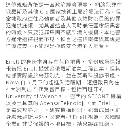
這條規矩背後是一套政治經濟現實， 網絡犯罪在
俄羅斯及其他 CIS 國家技術上屬於違法行為，但
當地政府往往為勒索者及其他以斂財為目的的罪
犯提供庇護，尤其當這些人同時兼任國家級黑客
的時候。只要犯罪集團不感染境內機構，本地警
方通常選擇視而不見。換言之這條鐵律與其說是
江湖道義，不如說是換取安全港的入場費。
Eriell 的身份本身存在灰色地帶， 多份威脅情報
報告把 Eriell 描述為俄羅斯油氣工程企業，但其
總部實際設於烏茲別克，並在莫斯科設辦事處。
Nova 自 5 月下旬起進入活躍期，短短數日內在
4 大洲列出 5 個受害目標，包括西班牙的
University of Valencia 、 巴西的 SECONT 機構
以及土耳其的 Adensa Teknoloji ，而 Eriell 正
是這波攻勢之一。研究機構推測，犯事成員可能
身處俄羅斯境外，又或者把 Eriell 視為一家國際
企業而非受保護的本地目標，結果誤踩紅線。