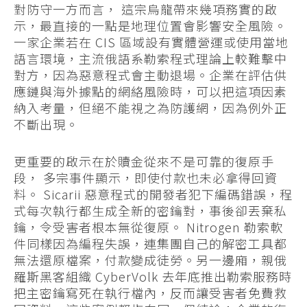
對防守一方而言， 這宗烏龍帶來幾項務實的啟
示，最直接的一點是地理位置會影響安全風險。
一家企業若在 CIS 區域設有實體營運或使用當地
語言環境，主流俄語系勒索程式理論上較難擊中
對方，因為惡意程式會主動退場。企業在評估供
應鏈與海外據點的網絡風險時，可以把這項因素
納入考量，但絕不能視之為防護網，因為例外正
不斷出現。
更重要的啟示在於贖金從來不是可靠的復原手
段， 多宗事件顯示，即使付款也未必拿得回資
料。 Sicarii 惡意程式的開發者犯下編碼錯誤，程
式每次執行都生成全新的密鑰對，事後卻丟棄私
鑰，令受害者根本無從復原。 Nitrogen 勒索軟
件同樣因為編程失誤，連集團自己的解密工具都
無法還原檔案，付款變成徒勞。另一邊廂，親俄
羅斯黑客組織 CyberVolk 去年底推出勒索服務時
把主密鑰寫死在執行檔內，反而讓受害者免費救