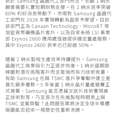
對於 Samsung 晶圓代工部門而言，宏觀 1 納米
願景需要扎實短期財務支撐。在 2 納米良率突破
60% 利好消息帶動下，市場對 Samsung 晶圓代
工部門在 2026 年實現轉虧為盈寄予厚望。目前
該部門正為 Canaan Technology、MicroBT 等
加密貨幣礦機晶片客戶，以及自家系統 LSI 事業
部 Exynos 2600 應用處理器提供穩定量產服務，
其中 Exynos 2600 良率也已超過 50%。
隨著 2 納米製程生產效率持續提升，Samsung
晶圓代工商業吸引力正逐步恢復。1 納米遠期路
線圖對潛在高階客戶而言是強而有力技術背書，
有助 Samsung 在與 TSMC 客戶爭奪戰中建立差
異化競爭優勢。5 年後當 1 納米晶片量產競賽正
式揭幕，Samsung 能否憑藉叉狀片技術實現真
正技術對等，乃至首次在先進製程時間表上與
TSMC 並駕齊驅？此問題答案將決定全球半導體
版圖能否迎來一場歷史性重新洗牌。