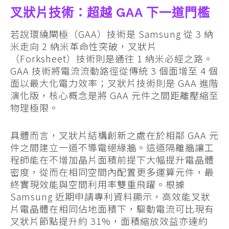
叉狀片技術：超越 GAA 下一道門檻
若說環繞閘極（GAA）技術是 Samsung 從 3 納
米走向 2 納米革命性突破，叉狀片
（Forksheet）技術則是通往 1 納米必經之路。
GAA 技術將電流流動路徑從傳統 3 個面增至 4 個
面以最大化電力效率；叉狀片技術則是 GAA 進階
演化版，核心概念是將 GAA 元件之間距離壓縮至
物理極限。
具體而言，叉狀片結構創新之處在於相鄰 GAA 元
件之間建立一道不導電絕緣牆。這道隔離牆讓工
程師能在不增加晶片面積前提下大幅提升電晶體
密度，從而在相同空間內配置更多運算元件，最
終實現效能與空間利用率雙重飛躍。根據
Samsung 近期申請專利資料顯示，高效能叉狀
片電晶體在相同佔地面積下，驅動電流可比現有
叉狀片節點提升約 31%，面積縮放效益亦達約