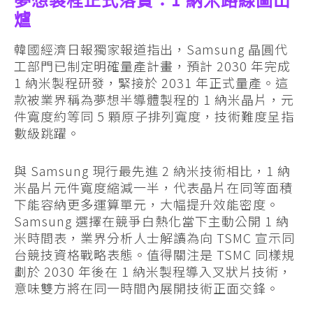
夢想製程正式落實：1 納米路線圖出
爐
韓國經濟日報獨家報道指出，Samsung 晶圓代
工部門已制定明確量產計畫，預計 2030 年完成
1 納米製程研發，緊接於 2031 年正式量產。這
款被業界稱為夢想半導體製程的 1 納米晶片，元
件寬度約等同 5 顆原子排列寬度，技術難度呈指
數級跳躍。
與 Samsung 現行最先進 2 納米技術相比，1 納
米晶片元件寬度縮減一半，代表晶片在同等面積
下能容納更多運算單元，大幅提升效能密度。
Samsung 選擇在競爭白熱化當下主動公開 1 納
米時間表，業界分析人士解讀為向 TSMC 宣示同
台競技資格戰略表態。值得關注是 TSMC 同樣規
劃於 2030 年後在 1 納米製程導入叉狀片技術，
意味雙方將在同一時間內展開技術正面交鋒。