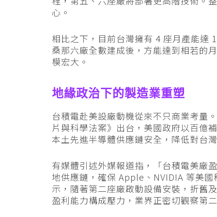
程，第五、六座廠將部署更高階技術。
心。
相比之下，目前台灣擁有 4 座月產能達 
桑那六廠全數建成後，方能達到相若的月產
模宏大。
地緣政治下的製造業重塑
台積電赴美設廠動機從來不只商業考量。自 
片與科學法案》出台，美國政府以百億
本土先進半導體供應鏈安全，降低對台
有媒體引述外媒報道指，「台積電美廠
地供應鏈，確保 Apple、NVIDIA 等美
示，隨著第二座廠啟動設備安裝，折舊
盈利能力構成壓力，業界正密切觀察第二座廠