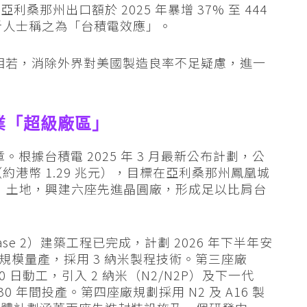
那州出口額於 2025 年暴增 37% 至 444
分析人士稱之為「台積電效應」。
廠房相若，消除外界對美國製造良率不足疑慮，進一
業「超級廠區」
。根據台積電 2025 年 3 月最新公布計劃，公
（約港幣 1.29 兆元），目標在亞利桑那州鳳凰城
平方米）土地，興建六座先進晶圓廠，形成足以比肩台
。
ase 2）建築工程已完成，計劃 2026 年下半年安
大規模量產，採用 3 納米製程技術。第三座廠
4 月 30 日動工，引入 2 納米（N2/N2P）及下一代
2030 年間投產。第四座廠規劃採用 N2 及 A16 製