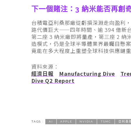
下一個賭注：3 納米能否再創
台積電亞利桑那廠從虧損深淵走向盈利
路代價巨大——四年時間、逾 394 億
第二座 3 納米廠即將量產，第三座 2
造模式，仍是全球半導體業界最矚目懸案：
竟能在多大程度上重塑全球科技供應鏈
資料來源：
經濟日報
Manufacturing Dive
Tre
Dive Q2 Report
TAGS :
AI
APPLE
NVIDIA
TSMC
亞利桑