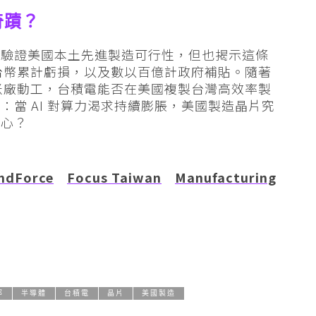
奇蹟？
，驗證美國本土先進製造可行性，但也揭示這條
新台幣累計虧損，以及數以百億計政府補貼。隨著
 納米廠動工，台積電能否在美國複製台灣高效率製
當 AI 對算力渴求持續膨脹，美國製造晶片究
重心？
ndForce
Focus Taiwan
Manufacturing
那
半導體
台積電
晶片
美國製造