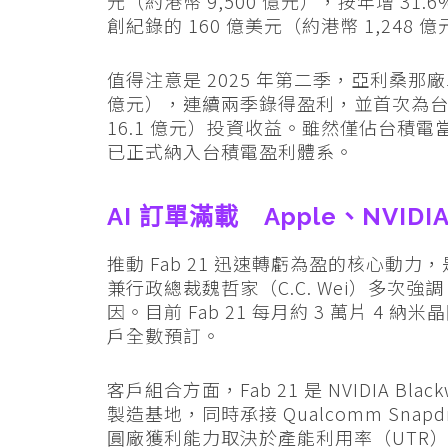
元（約港幣 9,500 億元），按年增 3
創紀錄的 160 億美元（約港幣 1,248 
值得注意是 2025 年第二季，亞利桑那廠單
億元），連續兩季錄得盈利，並首次為台積
16.1 億元）投資收益。雖然僅佔台積電
已正式納入台積電盈利體系。
AI 訂單滿載 Apple、NVID
推動 Fab 21 迅速轉虧為盈的核心動力
兼行政總裁魏哲家（C.C. Wei）多次
因。目前 Fab 21 每月約 3 萬片 4 納米
戶全數預訂。
客戶組合方面，Fab 21 是 NVIDIA Blac
製造基地，同時承接 Qualcomm Snapd
圓廠獲利能力取決於產能利用率（UTR