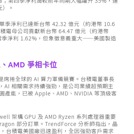
1.6%；第四季淨利潤較前年同期大幅躍升 35%，達
億元）。
季淨利已達新台幣 42.32 億元（約港幣 10.6
電母公司貢獻新台幣 64.47 億元（約港幣
當季淨利 1.62%，但象徵意義重大——美國製造
IA、AMD 爭相卡位
，是席捲全球的 AI 算力軍備競賽。台積電董事長
強調，AI 相關需求持續強勁，是公司業績超預期主
晶圓產能，已被 Apple、AMD、NVIDIA 等頂級客
kwell 架構 GPU 及 AMD Ryzen 系列處理器重要
ragon 部分訂單。TrendForce 分析師指出，晶
），台積電美國廠迅速盈利，全因強勁客戶需求