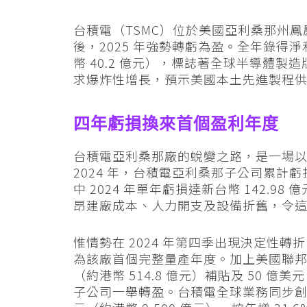
台積電（TSMC）位於美國亞利桑那州鳳凰
後，2025 年強勢轉虧為盈。全年錄得淨利潤
幣 40.2 億元），標誌著全球半導體製
求爆炸性增長，預示美國本土先進製程
四年虧損換來首個盈利年度
台積電亞利桑那廠的蛻變之路，是一場以數
2024 年，台積電亞利桑那子公司累計虧損
中 2024 年單年虧損達新台幣 142.98
昂建廠成本、人力開支及設備折舊，令
惟情勢在 2024 年第四季出現決定性轉折。F
為該廠首個完整量產年度。加上美國聯邦政
（約港幣 514.8 億元）補貼及 50 億
子公司一舉轉盈。台積電全球業務同步創佳績