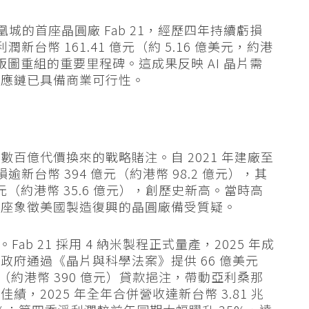
城的首座晶圓廠 Fab 21，經歷四年持續虧損
新台幣 161.41 億元（約 5.16 億美元，約港
造版圖重組的重要里程碑。這成果反映 AI 晶片需
供應鏈已具備商業可行性。
百億代價換來的戰略賭注。自 2021 年建廠至
逾新台幣 394 億元（約港幣 98.2 億元），其
 億元（約港幣 35.6 億元），創歷史新高。當時高
這座象徵美國製造復興的晶圓廠備受質疑。
ab 21 採用 4 納米製程正式量產，2025 年成
府通過《晶片與科學法案》提供 66 億美元
美元（約港幣 390 億元）貸款挹注，帶動亞利桑那
，2025 年全年合併營收達新台幣 3.81 兆