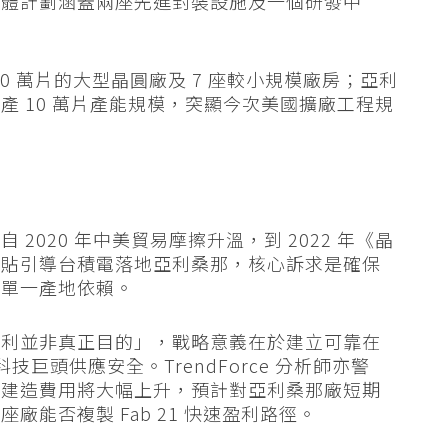
整體計劃涵蓋兩座先進封裝設施及一個研發中
10 萬片的大型晶圓廠及 7 座較小規模廠房；亞利
 10 萬片產能規模，突顯今次美國擴廠工程規
2020 年中美貿易摩擦升溫，到 2022 年《晶
補貼引導台積電落地亞利桑那，核心訴求是確保
灣單一產地依賴。
盈利並非真正目的」，戰略意義在於建立可靠在
國科技巨頭供應安全。TrendForce 分析師亦警
及建造費用將大幅上升，預計對亞利桑那廠短期
能否複製 Fab 21 快速盈利路徑。