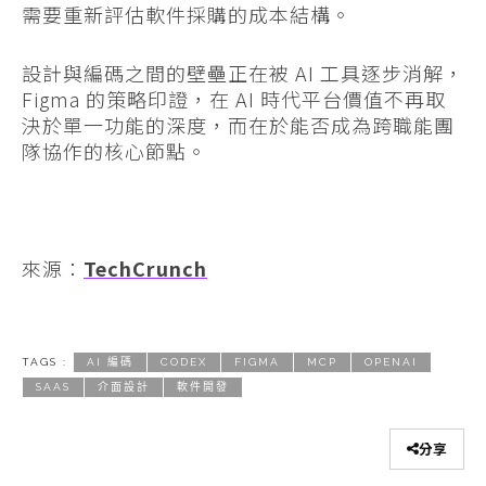
需要重新評估軟件採購的成本結構。
設計與編碼之間的壁壘正在被 AI 工具逐步消解，
Figma 的策略印證，在 AI 時代平台價值不再取
決於單一功能的深度，而在於能否成為跨職能團
隊協作的核心節點。
來源：
TechCrunch
TAGS :
AI 編碼
CODEX
FIGMA
MCP
OPENAI
SAAS
介面設計
軟件開發
分享