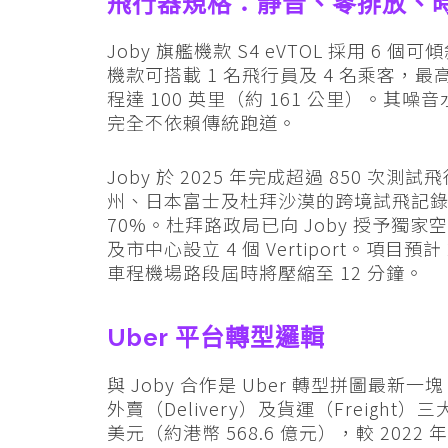
飛行器規格：靜音、零排放、時速
Joby 旗艦機款 S4 eVTOL 採用 
機款可搭載 1 名飛行員及 4 名乘客，最高
程達 100 英里（約 161 公里）。其噪音
完全不依賴傳統跑道。
Joby 於 2025 年完成超過 850 次
州、日本富士及杜拜沙漠的跨境試飛記錄
70%。杜拜路政局已向 Joby 授予獨家空
及市中心設立 4 個 Vertiport。項目
車程機場路段屆時將壓縮至 12 分鐘。
Uber 平台轉型邏輯
與 Joby 合作是 Uber 轉型拼圖最新一
外賣（Delivery）及貨運（Freight）
美元（約港幣 568.6 億元），較 2022 