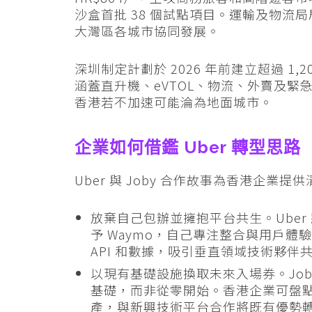
沙盒首批 38 個試點項目。運輸及物流
大灣區各城市協同發展。
深圳制定計劃於 2026 年前建立超過 1,
涵蓋直升機、eVTOL、物流、外賣及
香港若不加速可能淪為地面城市。
企業如何借鑑 Uber 轉型思路
Uber 與 Joby 合作故事為香港企業提
放棄自己包辦並擁抱平台共生。Uber
予 Waymo，自己專注整合與用戶
API 和數據，吸引垂直領域技術夥
以現有基礎設施換取未來入場券。Joby
基礎，而非從零開始。香港企業可盤
產，與新興技術平台合作將既有優勢