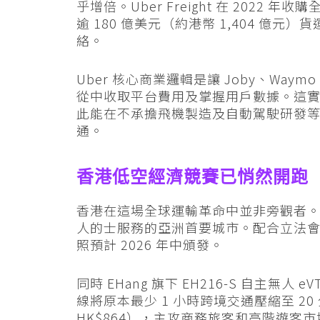
乎增倍。Uber Freight 在 2022 年
逾 180 億美元（約港幣 1,404 億元）
絡。
Uber 核心商業邏輯是讓 Joby、Waym
從中收取平台費用及掌握用戶數據。這實質上是
此能在不承擔飛機製造及自動駕駛研發
通。
香港低空經濟競賽已悄然開跑
香港在這場全球運輸革命中並非旁觀者。Ub
人的士服務的亞洲首要城市。配合立法會於 
照預計 2026 年中頒發。
同時 EHang 旗下 EH216-S 自主無人 
線將原本最少 1 小時跨境交通壓縮至 20
HK$864），主攻商務旅客和高階遊客市場