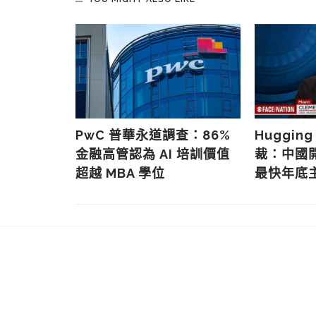
上雲 AI
主權成雙重
PwC 普華永道調查：86%
Hugging
金融高管認為 AI 培訓價值
裁：中國
超越 MBA 學位
最快年底主