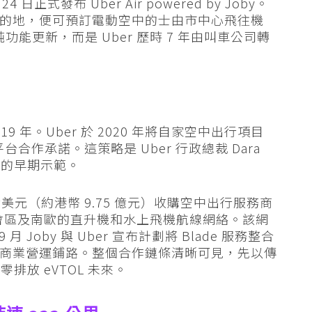
4 日正式發布 Uber Air powered by Joby。
擊目的地，便可預訂電動空中的士由市中心飛往機
純功能更新，而是 Uber 歷時 7 年由叫車公司轉
至 2019 年。Uber 於 2020 年將自家空中出行項目
期平台合作承諾。這策略是 Uber 行政總裁 Dara
戰略的早期示範。
.25 億美元（約港幣 9.75 億元）收購空中出行服務商
紐約都會區及南歐的直升機和水上飛機航線網絡。該網
9 月 Joby 與 Uber 宣布計劃將 Blade 服務整合
投入商業營運鋪路。整個合作鏈條清晰可見，先以傳
放 eVTOL 未來。