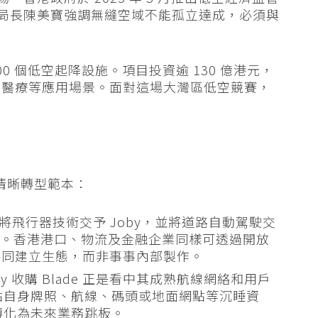
局局長陳美寶強調無縫空域不能孤立達成，必須與
200 個低空起降設施。項目投資逾 130 億港元，
緊急醫療等應用場景。面對這場大灣區低空競賽，
供清晰轉型範本：
 將飛行器技術交予 Joby，並將道路自動駕駛交
體驗。香港港口、物流及金融企業同樣可透過開放
伴共同建立生態，而非事事內部製作。
 收購 Blade 正是看中其成熟航線網絡和用戶
點自身牌照、航線、碼頭或地面網點等沉睡資
轉化為未來業務跳板。