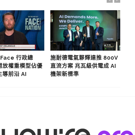
 Face 行政總
施耐德電氣夥輝達推 800V
歐
開放權重模型佔優
直流方案 兆瓦級供電成 AI
效
導前沿 AI
機架新標準
款