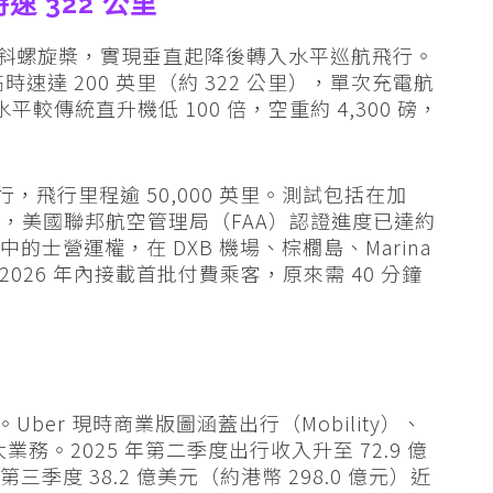
 322 公里
6 個可傾斜螺旋槳，實現垂直起降後轉入水平巡航飛行。
時速達 200 英里（約 322 公里），單次充電航
水平較傳統直升機低 100 倍，空重約 4,300 磅，
測試飛行，飛行里程逾 50,000 英里。測試包括在加
，美國聯邦航空管理局（FAA）認證進度已達約
中的士營運權，在 DXB 機場、棕櫚島、Marina
預計 2026 年內接載首批付費乘客，原來需 40 分鐘
塊。Uber 現時商業版圖涵蓋出行（Mobility）、
三大業務。2025 年第二季度出行收入升至 72.9 億
年第三季度 38.2 億美元（約港幣 298.0 億元）近