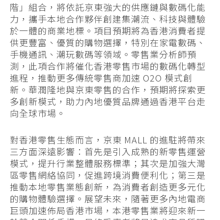
階」組合，將依託京東強大的供應鏈與數碼化能
力，攜手本地合作夥伴創建集潮流、科技與體驗
於一體的商業地標。項目預期將為香港消費者提
供更豐富、優質的購物選擇，特別在家電數碼、
手機通訊、潮玩數碼等領域。零售業分析師預
測，此項合作將催化香港零售市場的數碼化轉型
進程，推動更多傳統零售商加速 O2O 模式創
新。華潤隆地與京東零售的合作，預期將探索更
多創新模式，助力內地優質品牌通過香港平台走
向全球市場。
對香港零售生態而言，京東 MALL 的進駐將帶來
三方面深遠影響：首先是引入成熟的新零售運營
模式，提升行業整體服務標準；其次是加強大灣
區零售網絡協同，促進跨境消費便利化；第三是
推動本地零售業態創新，為消費者創造更多元化
的購物體驗選擇。展望未來，隨著更多內地電商
巨頭加速佈局香港市場，本港零售業將迎來新一