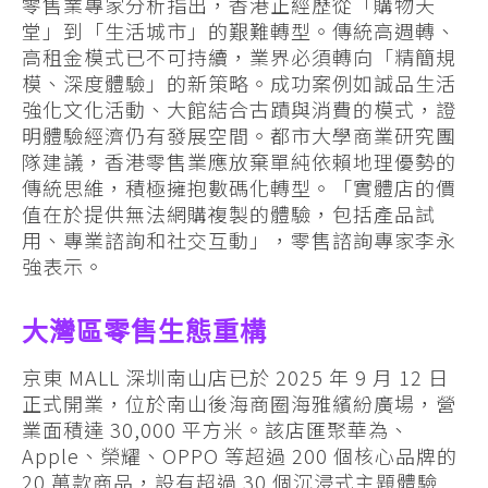
零售業專家分析指出，香港正經歷從「購物天
堂」到「生活城市」的艱難轉型。傳統高週轉、
高租金模式已不可持續，業界必須轉向「精簡規
模、深度體驗」的新策略。成功案例如誠品生活
強化文化活動、大館結合古蹟與消費的模式，證
明體驗經濟仍有發展空間。都市大學商業研究團
隊建議，香港零售業應放棄單純依賴地理優勢的
傳統思維，積極擁抱數碼化轉型。「實體店的價
值在於提供無法網購複製的體驗，包括產品試
用、專業諮詢和社交互動」，零售諮詢專家李永
強表示。
大灣區零售生態重構
京東 MALL 深圳南山店已於 2025 年 9 月 12 日
正式開業，位於南山後海商圈海雅繽紛廣場，營
業面積達 30,000 平方米。該店匯聚華為、
Apple、榮耀、OPPO 等超過 200 個核心品牌的
20 萬款商品，設有超過 30 個沉浸式主題體驗