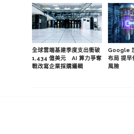
史丹福演說避
AI 應用的
驗
全球雲端基建季度支出衝破
Googl
1,434 億美元 AI 算力爭奪
布局 提
戰改寫企業採購邏輯
風險