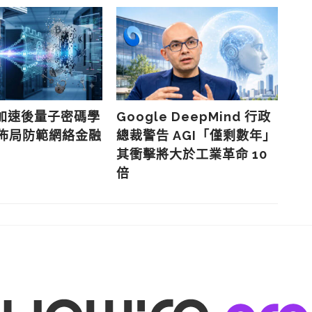
G
趨
成
e 加速後量子密碼學
Google DeepMind 行政
早佈局防範網絡金融
總裁警告 AGI「僅剩數年」
其衝擊將大於工業革命 10
倍