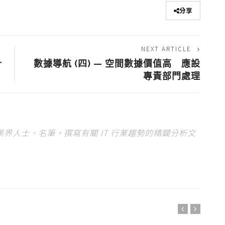
分享
NEXT ARTICLE
計
數據導航 (四) — 空間數據價值高 應設
專責部門處理
期邀請業界人士、名筆，撰寫有關 IT 行業趨勢的精闢分析文