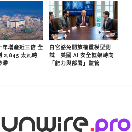
十年增產近三倍 全
白宮豁免開放權重模型測
新加
2,845 太瓦時
試 美國 AI 安全框架轉向
搶
停滯
「能力與部署」監管
業