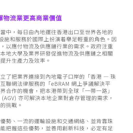
揮物流業更高商業價值
，當中，每日由內地運往香港出口至世界各地的
流設施和服務於國際上扮演着舉足輕重的角色。因
術，以應付物流及供應鏈行業的需求。政府注重
助本地大學及業界研發促進物流及供應鏈之相關
以提升生產力及效率。
立了把業界連接到內地電子口岸的「香港 — 珠
聯網法律服務的「eBRAM 網上爭議解決平
外界合作的機會，把本港帶到全球「一帶一路」
(AGV) 亦可解決本地企業對倉存管理的需求，
來的挑戰。
易優勢、一流的運輸設施和交通網絡、並背靠珠
港能把握這些優勢，並善用創新科技，必定有足