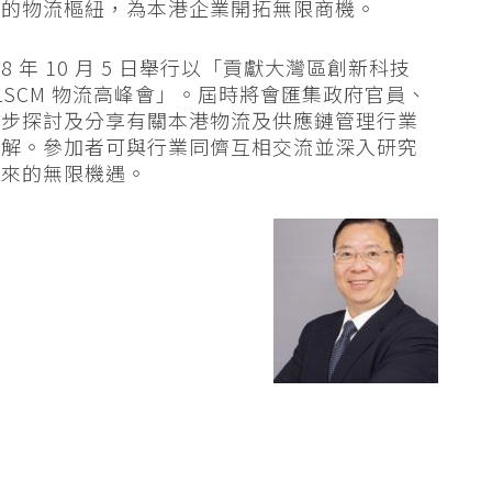
場的物流樞紐，為本港企業開拓無限商機。
8 年 10 月 5 日舉行以「貢獻大灣區創新科技
LSCM 物流高峰會」。屆時將會匯集政府官員、
一步探討及分享有關本港物流及供應鏈管理行業
見解。參加者可與行業同儕互相交流並深入研究
帶來的無限機遇。
裁