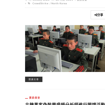
CrowdStrike
North Korea
分享
閱讀文章
資訊保安
北韓黑客偽裝華盛頓分析師進行間諜活