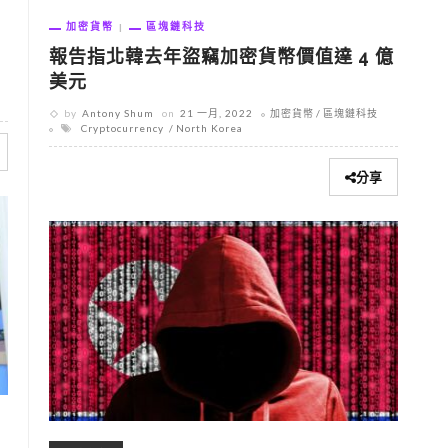
加密貨幣
區塊鏈科技
報告指北韓去年盜竊加密貨幣價值達 4 億
美元
by
Antony Shum
on
21 一月, 2022
加密貨幣
區塊鏈科技
Cryptocurrency
North Korea
分享