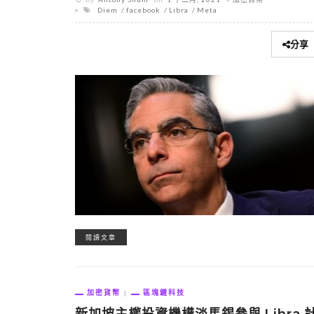
Diem
facebook
Libra
Meta
分享
閱讀文章
加密貨幣
區塊鏈科技
新加坡主權投資機構淡馬錫參與 Libra 