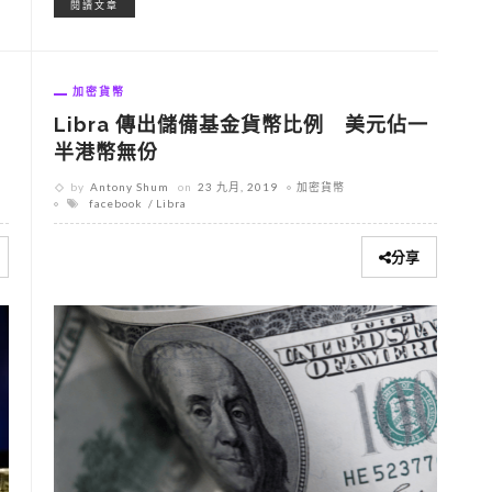
閱讀文章
加密貨幣
Libra 傳出儲備基金貨幣比例 美元佔一
半港幣無份
by
Antony Shum
on
23 九月, 2019
加密貨幣
facebook
Libra
分享