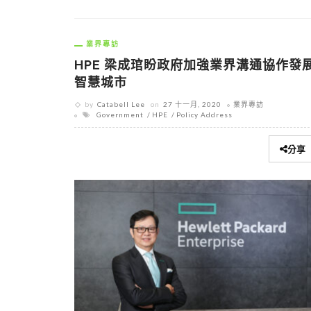
業界專訪
HPE 梁成琯盼政府加強業界溝通協作發
智慧城市
by
Catabell Lee
on
27 十一月, 2020
業界專訪
Government
HPE
Policy Address
分享