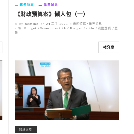
專題特寫
業界消息
《財政預算案》懶人包（一）
by
Jasmine
on
24 二月, 2021
專題特寫
業界消息
Budget
Government
HK Budget
slide
流動置頂
置
頂
分享
閱讀文章