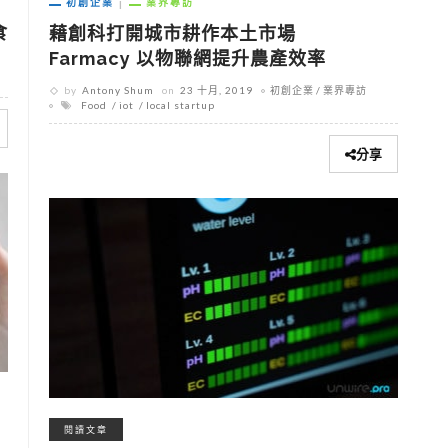
初創企業
業界專訪
食
藉創科打開城市耕作本土市場
Farmacy 以物聯網提升農產效率
by
Antony Shum
on
23 十月, 2019
初創企業
業界專訪
Food
iot
local startup
分享
閱讀文章