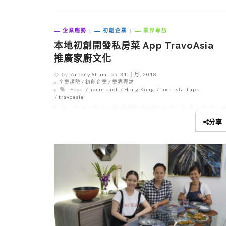
企業趨勢
初創企業
業界專訪
本地初創開發私房菜 App TravoAsia
推廣家廚文化
by
Antony Shum
on
31 十月, 2018
企業趨勢
初創企業
業界專訪
Food
home chef
Hong Kong
Local startups
travoasia
分享