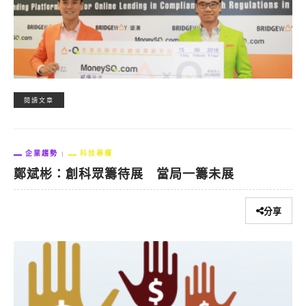
閱讀文章
企業趨勢
科技專欄
鄭斌彬：創科眾籌待展 當局一籌未展
分享