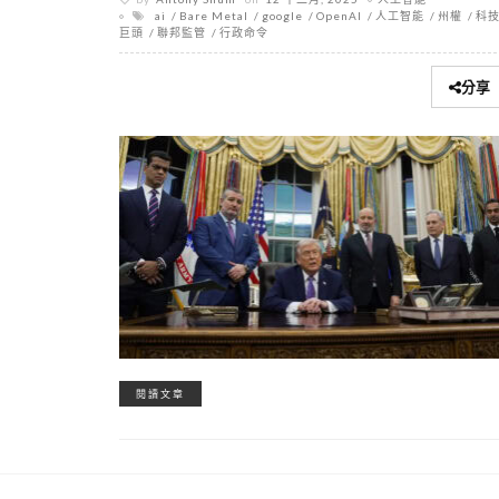
ai
Bare Metal
google
OpenAI
人工智能
州權
科
巨頭
聯邦監管
行政命令
分享
閱讀文章