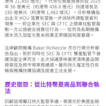
港幣 21,450 億元），代幣化資產規模則從 2025
年 56 億美元（約港幣 436.8 億元）快速增長至
190 億美元（約港幣 1,482 億元）。分析機構指
出此次 MOU 落實有望進一步消除所謂監管套利
現象——即企業在 SEC 與 CFTC 之間尋找監管寬
鬆一方以規避合規責任行為——從而為長期機構
資本流入加密生態系統奠定更穩固制度基礎。
法律顧問機構 Baker McKenzie 亦在行業分析報
告指出，對於同時在 SEC 及 CFTC 雙重監管下營
運加密企業而言，此次協議意味著更清晰產品開
發路徑及跨市場業務通道。雖則持久確定性仍有
賴兩機構持續協調及國會立法支援。
歷史宿怨：從比特幣是商品到聯合執
法
回顧這場曠日持久監管爭議，根源在於美國金融