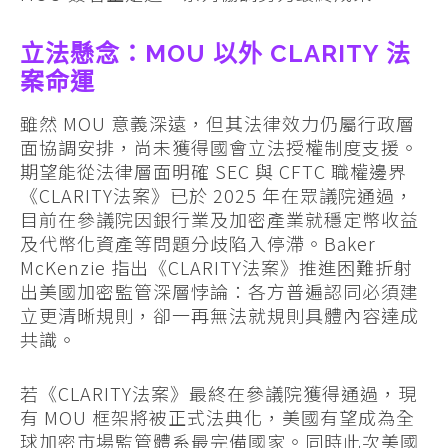
立法懸念：MOU 以外 CLARITY 法
案命運
雖然 MOU 意義深遠，但其法律效力仍屬行政層
面協調安排，尚未獲得國會立法授權制度支援。
期望能從法律層面明確 SEC 與 CFTC 職權邊界
《CLARITY法案》已於 2025 年在眾議院通過，
目前在參議院因銀行業及加密產業就穩定幣收益
及代幣化資產等問題分歧陷入停滯。Baker
McKenzie 指出《CLARITY法案》推進困難折射
出美國加密監管深層悖論：各方普遍認同必須建
立更清晰規則，卻一再無法就規則具體內容達成
共識。
若《CLARITY法案》最終在參議院獲得通過，現
有 MOU 框架將被正式法典化，美國有望成為全
球加密市場監管體系最完備國家。同時此次美國