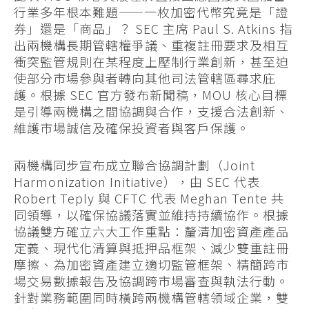
行業多年根本難題——一枚加密代幣究竟是「證
券」還是「商品」？ SEC 主席 Paul S. Atkins 指
出兩機構長期管轄權爭議、重複註冊要求及相互
衝突監管規則在某程度上壓制行業創新，甚至迫
使部分市場參與者轉向其他司法管轄區尋求庇
護。根據 SEC 官方發布新聞稿，MOU 核心目標
是引導兩機構之間協調與合作，支援合法創新、
維護市場誠信及確保投資者與客戶保護。
兩機構同步宣布成立聯合協調計劃（Joint
Harmonization Initiative），由 SEC 代表
Robert Teply 與 CFTC 代表 Meghan Tente 共
同領導，以確保協議落實並維持持續協作。根據
協議雙方確立六大工作重點：釐清加密資產產品
定義、現代化清算與抵押品框架、減少雙重註冊
摩擦、為加密資產建立適切監管框架、精簡跨市
場交易數據報告及協調跨市場審查與執法行動。
針對業務範圍同時橫跨兩機構管轄領域企業，雙