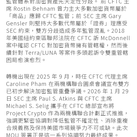
監管體系對加密資產先天定性分歧。 前 CFTC 主
席 Rostin Behnam 曾力主大多數加密貨幣屬於
「商品」應歸 CFTC 監管；前 SEC 主席 Gary
Gensler 則堅持大多數代幣屬於「證券」理應受
SEC 約束，雙方分歧造成多年監管混亂。2018
年美國紐約東區聯邦法院在 CFTC 訴 McDonnell
案中確認 CFTC 對加密貨幣擁有管轄權，然而後
續針對 Terra/LUNA 等案件多頭起訴令雙重管轄
困局愈演愈烈。
轉機出現在 2025 年 9 月，時任 CFTC 代理主席
Caroline Pham 在兩機構聯合圓桌會議宣布雙方
已初步解決加密監管重疊爭議。2026 年 1 月 29
日 SEC 主席 Paul S. Atkins 與 CFTC 主席
Michael S. Selig 攜手在 CFTC 總部宣布將
Project Crypto 作為兩機構聯合計劃正式推進，
強調更緊密協調對降低監管不確定性、消除重複
合規義務及保持美國市場競爭力不可或缺。此次
MOU 簽署正是這一系列協調努力最終成果。