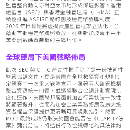
監管整合動向亦對亞太市場形成深遠影響。香港
證監會（SFC）與香港金融管理局（HKMA）正
積極推進 ASPIRE 路線圖及穩定幣發牌制度，
2026 年目標是將虛擬資產監管框架立法化，並
藉助首批穩定幣牌照發放，在與新加坡競爭中爭
奪亞洲數碼資產樞紐主導地位。
全球競局下美國戰略佈局
此次 SEC 與 CFTC 歷史性握手除了是一份技術性
監管協調文件，更是美國在全球數碼資產規則制
定競賽中一次重大戰略宣示。隨著兩大監管機構
整合資源統一口徑，並透過聯合協調計劃實現制
度化運作，美國聯邦層面對加密行業執法一致性
將顯著提升，從而為加密企業業務拓展及廣大投
資者權益保護提供更清晰可靠規則指引。然而
MOU 最終成效仍取決於國會能否在《CLARITY法
案》彌合分歧，將這份行政協議轉化為具法律約