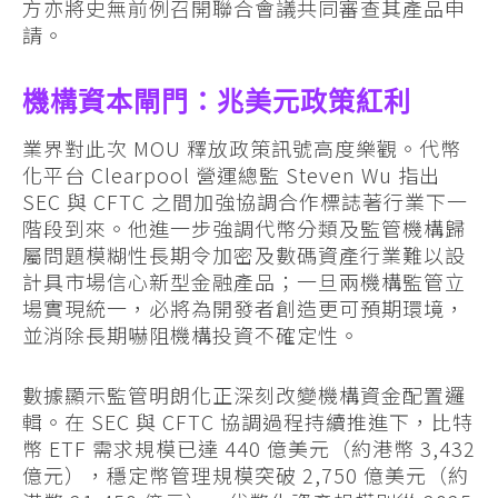
方亦將史無前例召開聯合會議共同審查其產品申
請。
機構資本閘門：兆美元政策紅利
業界對此次 MOU 釋放政策訊號高度樂觀。代幣
化平台 Clearpool 營運總監 Steven Wu 指出
SEC 與 CFTC 之間加強協調合作標誌著行業下一
階段到來。他進一步強調代幣分類及監管機構歸
屬問題模糊性長期令加密及數碼資產行業難以設
計具市場信心新型金融產品；一旦兩機構監管立
場實現統一，必將為開發者創造更可預期環境，
並消除長期嚇阻機構投資不確定性。
數據顯示監管明朗化正深刻改變機構資金配置邏
輯。在 SEC 與 CFTC 協調過程持續推進下，比特
幣 ETF 需求規模已達 440 億美元（約港幣 3,432
億元），穩定幣管理規模突破 2,750 億美元（約