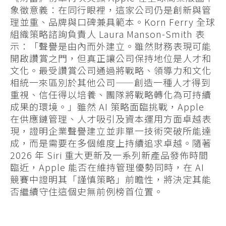
象徵意義：在同行眼裡，這家公司仍是創新與管
理並重、品牌與口碑兼具範本。Korn Ferry 全球
組織策略諮詢負責人 Laura Manson-Smith 表
示：「聲譽是由內而外建立。雖然財務表現可能
開啟讚賞之門，但真正讓公司保持地位是人才和
文化。最受讚賞公司通過將戰略、領導力和文化
相統一來區別於其他公司——創造一種人才得到
重視、信任得以培養、團隊將戰略轉化為可持續
成果的環境。」雖然 AI 策略面臨挑戰，Apple
在供應鏈管理、人才吸引及資本運用方面卓越表
現，證明企業聲譽建立並非單一技術突破所能達
成，而是需要在多個維度上持續追求卓越。隨著
2026 年 Siri 重大更新及一系列新產品發佈時間
臨近，Apple 能否在維持管理優勢同時，在 AI
競賽中證明其「謹慎策略」前瞻性，將決定其能
否繼續守住這個史無前例榜首位置。