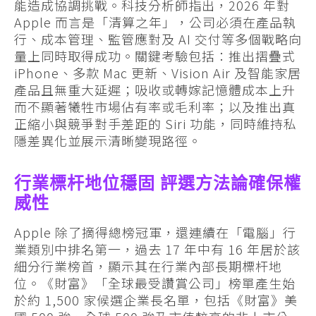
能造成協調挑戰。科技分析師指出，2026 年對
Apple 而言是「清算之年」，公司必須在產品執
行、成本管理、監管應對及 AI 交付等多個戰略向
量上同時取得成功。關鍵考驗包括：推出摺疊式
iPhone、多款 Mac 更新、Vision Air 及智能家居
產品且無重大延遲；吸收或轉嫁記憶體成本上升
而不顯著犧牲市場佔有率或毛利率；以及推出真
正縮小與競爭對手差距的 Siri 功能，同時維持私
隱差異化並展示清晰變現路徑。
行業標杆地位穩固 評選方法論確保權
威性
Apple 除了摘得總榜冠軍，還連續在「電腦」行
業類別中排名第一，過去 17 年中有 16 年居於該
細分行業榜首，顯示其在行業內部長期標杆地
位。《財富》「全球最受讚賞公司」榜單產生始
於約 1,500 家候選企業長名單，包括《財富》美