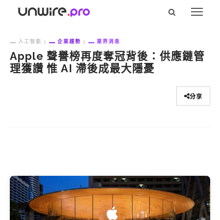
人工智能
企業趨勢
業界消息
Apple 聲譽榜再度奪冠背後：供應鏈管
理獲讚 惟 AI 滯後成最大隱憂
分享