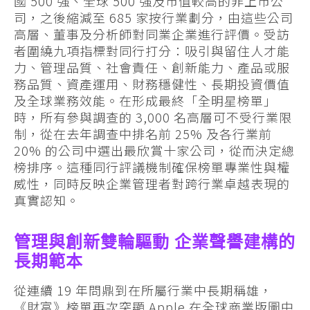
國 500 強、全球 500 強及市值較高的非上市公
司，之後縮減至 685 家按行業劃分，由這些公司
高層、董事及分析師對同業企業進行評價。受訪
者圍繞九項指標對同行打分：吸引與留住人才能
力、管理品質、社會責任、創新能力、產品或服
務品質、資產運用、財務穩健性、長期投資價值
及全球業務效能。在形成最終「全明星榜單」
時，所有參與調查的 3,000 名高層可不受行業限
制，從在去年調查中排名前 25% 及各行業前
20% 的公司中選出最欣賞十家公司，從而決定總
榜排序。這種同行評議機制確保榜單專業性與權
威性，同時反映企業管理者對跨行業卓越表現的
真實認知。
管理與創新雙輪驅動 企業聲譽建構的
長期範本
從連續 19 年問鼎到在所屬行業中長期稱雄，
《財富》榜單再次突顯 Apple 在全球商業版圖中