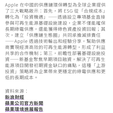
Apple 在中國的供應鏈環保轉型為全球企業提供
了三大戰略啟示：首先，將 ESG 從「合規成本」
轉化為「投資機遇」——透過設立專項基金直接
參與可再生能源基礎設施建設，企業不僅能確保
長期綠電供應，還能獲得綠色資產投資回報；其
次，建立「供應鏈生態圈」共同承擔減排責任
——Apple 透過技術輸出和經驗分享，幫助供應
商實現經濟高效的可再生能源轉型，形成了利益
共享的合作機制；第三，前瞻性部署基礎設施投
資——新基金聚焦早期項目融資，解決了可再生
能源項目開發初期資金缺口的痛點，這種「上游
投資」策略將為企業帶來更穩定的綠電供應和更
低的長期成本。
資料來源：
新浪財經
蘋果公司官方新聞
蘋果環境進展報告