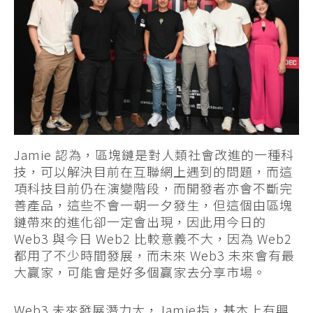
Jamie
認為，區塊鏈是對人類社會改進的一種科
技，可以解決目前在互聯網上遇到的問題，而這
項科技目前仍在演變階段，而開發者亦會不斷完
善產品，這些不會一朝一夕發生，但這個由區塊
鏈帶來的進化卻一定會出現，因此用今日的
Web3
與今日
Web2
比較意義不大，因為
Web2
都用了不少時間發展，而未來
Web3
未來會有最
大贏家，可能會是好多個贏家去分享市場。
Web3 未來發展潛力大，
Jamie
指，基本上有興