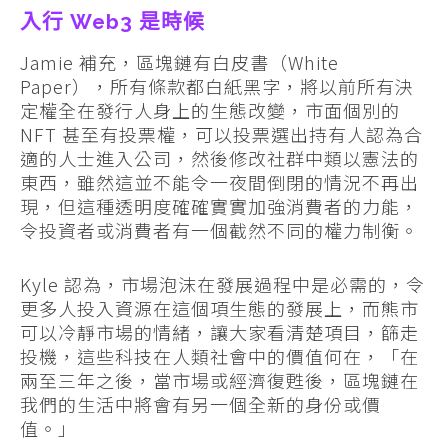
入行
Web3
是時候
Jamie 補充，區塊鏈有白皮書（White
Paper），所有條款都白紙黑字，將以前所有決
定權全在發行人身上的生態改變，市面個別的
NFT 甚至有投票權，可以投票選出持有人認為合
適的人士進入公司，然後修改社群中類以憲法的
東西，雖然這並不能令一夜間倒閉的情況不再出
現，但這種透明度確確實實加強消費者的力能，
令投資者或消費者有一個截然不同的權力制衡。
Kyle 認為，市場泡沫在發展過程中是必需的，令
更多人投入資源在這個項生態的發展上，而熊市
可以冷靜市場的情緒，讓大家看清楚項目，篩走
投機，這些科技在人類社會中的價值何在，「在
兩至三年之後，當市場或經濟復甦後，區塊鏈在
我們的生活中將會有另一個全新的身份或價
值。」