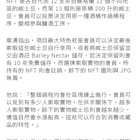
NFT 是各自代表 12 支來自蘇格蘭 12 個不同地
區的威士忌，而第 13 個則是原桶 200 升的威士
忌，會員可以投票決定用那一種酒桶作過桶程
序，變相參與釀酒工序。
章濤指出，項目最大特色就是會員可以決定最後
索取這些威士忌自行享用，或者將威士忌保留並
交由酒莊 Barley Nectar 儲存，若決定保留則會
有 10 年免費儲存，而選揀索取實物的會員，所
持有的 NFT 則會註銷，餘下的 NFT 圖則與 JPG
無異。
他說：「整個過程均會在區塊鏈上進行，會員可
以見到有多少人索取實物，在供求關係下，越多
人索取實物，餘下的實物威士忌則會越來越少，
價值自然會水漲船高，這就可以符合到消費收藏
品的特性。」