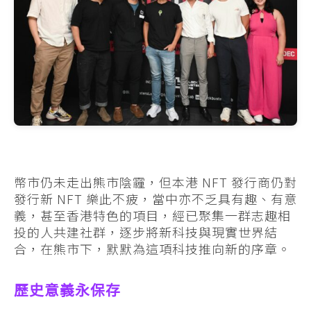
幣市仍未走出熊市陰霾，但本港 NFT 發行商仍對
發行新 NFT 樂此不疲，當中亦不乏具有趣、有意
義，甚至香港特色的項目，經已聚集一群志趣相
投的人共建社群，逐步將新科技與現實世界結
合，在熊市下，默默為這項科技推向新的序章。
歷史意義永保存