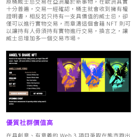
原桶威士忌交易在亞洲屬於新事物，在歐洲其實
十分普遍，交易一經確認，桶主就會收到擁有權
證明書，相反若只持有一支具價值的威士忌，卻
僅可以進行實物交易，而章濤這個會藉 NFT 則可
以讓持有人毋須持有實物進行交易，換言之，讓
威士忌增加多一個交易市場。
優質社群價值高
在具創意、有意義的 Web 3 項目爭取在熊市跑出