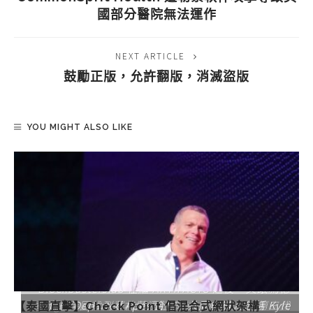
國部分醫院無法運作
NEXT ARTICLE
鼓勵正版，允許翻版，消滅盜版
YOU MIGHT ALSO LIKE
Blockbusterslab 在繼 ARTIFACTS 之後，又跟馮德
章濤在英國找到蘇格蘭酒莊 Barley Nectar 的第三代
Angel’s Share 本指威士忌裝在橡木桶過程中自然
倫的 Departed Apes 合作；共同創辦人包括 Kyle
【泰國直擊】Check Point 倡混合式網狀架構