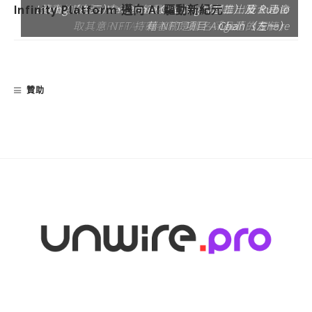
Leung（右三）、Jamie Cheung（左二）及 Rubio
蒸發的部分，拿來命名是次 NFT 項目也十分合適，
傳人 Alistair MacDonald 合作，共同推出威士忌會
Blockbusterslab 為 SCMP 策劃及製作 NFT 項目
Infinity Platform 邁向 AI 驅動新紀元
取其意 NFT 持有者就是那名「品酒的天使」
ARTIFACTS，區塊鏈上保存歷史資料。
藉 NFT 項目 Angel’s Share
Chan（左一）
贊助