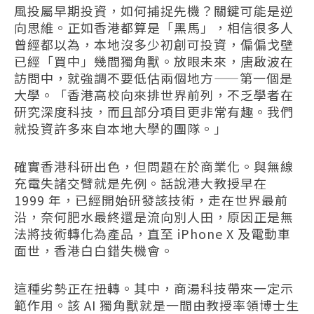
風投屬早期投資，如何捕捉先機？關鍵可能是逆
向思維。正如香港都算是「黑馬」，相信很多人
曾經都以為，本地沒多少初創可投資，偏偏戈壁
已經「買中」幾間獨角獸。放眼未來，唐啟波在
訪問中，就強調不要低估兩個地方——第一個是
大學。「香港高校向來排世界前列，不乏學者在
研究深度科技，而且部分項目更非常有趣。我們
就投資許多來自本地大學的團隊。」
確實香港科研出色，但問題在於商業化。與無線
充電失諸交臂就是先例。話說港大教授早在
1999 年，已經開始研發該技術，走在世界最前
沿，奈何肥水最終還是流向別人田，原因正是無
法將技術轉化為產品，直至 iPhone X 及電動車
面世，香港白白錯失機會。
這種劣勢正在扭轉。其中，商湯科技帶來一定示
範作用。該 AI 獨角獸就是一間由教授率領博士生