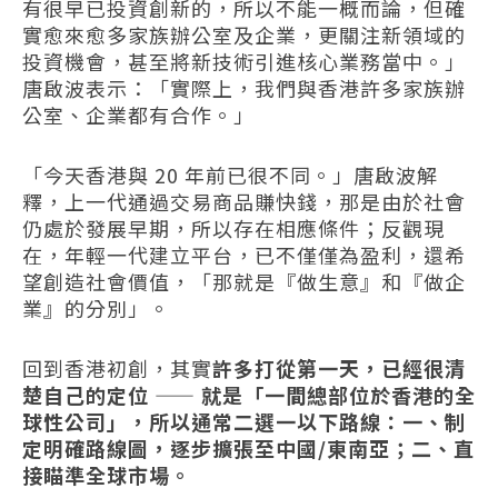
有很早已投資創新的，所以不能一概而論，但確
實愈來愈多家族辦公室及企業，更關注新領域的
投資機會，甚至將新技術引進核心業務當中。」
唐啟波表示：「實際上，我們與香港許多家族辦
公室、企業都有合作。」
「今天香港與 20 年前已很不同。」唐啟波解
釋，上一代通過交易商品賺快錢，那是由於社會
仍處於發展早期，所以存在相應條件；反觀現
在，年輕一代建立平台，已不僅僅為盈利，還希
望創造社會價值，「那就是『做生意』和『做企
業』的分別」。
回到香港初創，其實
許多打從第一天，已經很清
楚自己的定位 —— 就是「一間總部位於香港的全
球性公司」，所以通常二選一以下路線：一、制
定明確路線圖，逐步擴張至中國/東南亞；二、直
接瞄準全球市場。