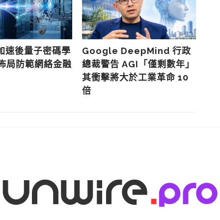
G
趨
成
e 加速後量子密碼學
Google DeepMind 行政
早佈局防範網絡金融
總裁警告 AGI「僅剩數年」
其衝擊將大於工業革命 10
倍