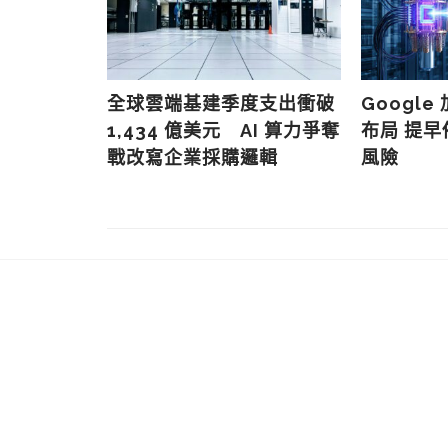
史丹福演說避
AI 應用的
驗
全球雲端基建季度支出衝破
Googl
1,434 億美元 AI 算力爭奪
布局 提
戰改寫企業採購邏輯
風險