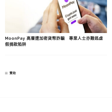
MoonPay 高層遭加密貨幣詐騙 專業人士亦難逃虛
假捐款陷阱
贊助