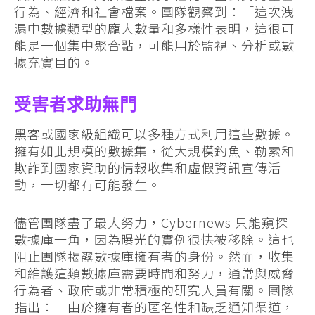
行為、經濟和社會檔案。團隊觀察到：「這次洩
漏中數據類型的龐大數量和多樣性表明，這很可
能是一個集中聚合點，可能用於監視、分析或數
據充實目的。」
受害者求助無門
黑客或國家級組織可以多種方式利用這些數據。
擁有如此規模的數據集，從大規模釣魚、勒索和
欺詐到國家資助的情報收集和虛假資訊宣傳活
動，一切都有可能發生。
儘管團隊盡了最大努力，Cybernews 只能窺探
數據庫一角，因為曝光的實例很快被移除。這也
阻止團隊揭露數據庫擁有者的身份。然而，收集
和維護這類數據庫需要時間和努力，通常與威脅
行為者、政府或非常積極的研究人員有關。團隊
指出：「由於擁有者的匿名性和缺乏通知渠道，