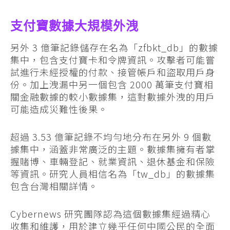
支付寶數據大規模外洩
另外 3 億筆記錄儲存在名為「zfbkt_db」的數據
集中，包含支付寶卡和令牌資訊。攻擊者可能嘗
試進行未經授權的付款、接管帳戶和盜取用戶身
份。加上洩漏中另一個包含 2000 萬筆支付寶相
關金融數據的較小數據集，這對數據外洩的用戶
可能造成災難性後果。
超過 3.53 億筆記錄不均勻地分布在另外 9 個數
據集中，涵蓋非常廣泛的主題。數據集擁有者掌
握賭博、車輛登記、就業資訊、退休基金和保險
等資訊。研究人員相信名為「tw_db」的數據集
包含台灣相關詳情。
Cybernews 研究團隊認為這個數據集經過精心
收集和維護，用於建立幾乎任何中國公民的全面