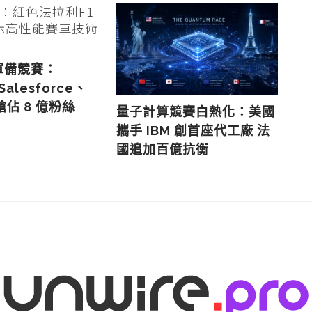
I 軍備競賽：
、Salesforce、
搶佔 8 億粉絲
量子計算競賽白熱化：美國
揭
攜手 IBM 創首座代工廠 法
A
國追加百億抗衡
年