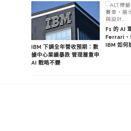
F1 的 A
Ferrari
IBM 如何
 服務業根基
IBM 下調全年營收預期：數
挑戰 IBM
據中心業績暴跌 管理層重申
位
AI 戰略不變