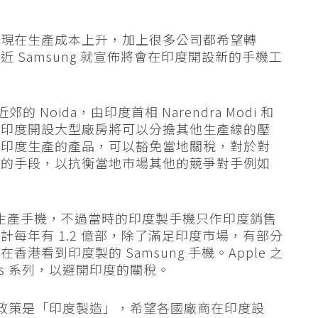
過現在生產成本上升，加上很多公司都希望轉
 Samsung 就宣佈將會在印度開設新的手機工
 Noida，由印度首相 Narendra Modi 和
在印度開設大型廠房將可以分擔其他生產線的壓
在印度生產的產品，可以豁免當地關稅，對於對
要的手段，以抗衡當地市場其他的競爭對手例如
有在印度生產手機，不過當時的印度製手機只作印度銷售
每年有 1.2 億部，除了滿足印度市場，有部分
看到印度製的 Samsung 手機。Apple 之
ne 6s 系列，以避開印度的關稅。
一個主要政策是「印度製造」，希望各國廠商在印度設