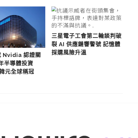
三星電子工會第二輪談判破
裂 AI 供應鏈響警號 記憶體
採購風險升溫
 Nvidia 認證關
憑
去年半導體投資
47
萬億韓元全球稱冠
最