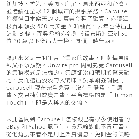
新加坡、香港、美國、印尼、馬來西亞和台灣，
並陸續在全球 12 個城市的擴張業務。Carousell
除獲得日本樂天的 80 萬美金種子融資，亦獲紅
杉資本領投 600 萬美金 A 輪融資，去年也傳出正
計劃 B 輪，而吳承翰亦名列《福布斯》亞洲 30
位 30 歲以下傑出人士榜，風頭一時無兩。
聽起來又是一個年青企業家的故事，但劇情展開
卻又不似預期。Unwire.pro 問到究竟 Carousell
的業務模式是怎樣的，答應卻沒如預期般驚天動
地，反而透出淡淡的人情味。吳承翰強調使用
Carousell 現在完全免費，沒有刊登費、手續
費、交易抽佣或廣告費，平台標榜的是「Human
Touch」，即是人與人的交流。
因此當問到 Carousell 怎樣跟已有很多使用者的
eBay 和 Yahoo 競爭時，吳承翰對此不置可否，
從他角度來看不是用上架費優惠、免佣金等策略