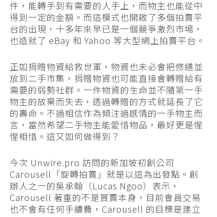
件，能轉手到有需要的人手上，而物主也能從中
得到一定的金額。而這模式也開啟了多個拍賣平
台的出現，十多年來早已是一個競爭激烈市場，
也造就了 eBay 和 Yahoo 等大型網上拍賣平台。
正如捐贈物資給救世軍，物資也未必會把修繕並
放到二手市集，捐贈物資也可能直接會轉贈給有
需要的弱勢社群。一件物資的生命並不隨第一手
物主的放棄而失去，透過轉贈的方式就延長了它
的壽命。不過相信作為傾注過感情的一手物主而
言，當然希望二手物主能愛惜物品，最好更是惺
惺相惜。這又如何做得到？
今次 Unwire.pro 訪問的新加坡初創公司
Carousell「旋轉拍賣」就是以這為出發點。創
辦人之一的吳承翰（Lucas Ngoo）表示，
Carousell 著重的不是買賣本身，目前會員交易
也不會有任何手續費，Carousell 的目標是建立