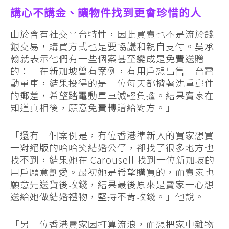
講心不講金、讓物件找到更會珍惜的人
由於含有社交平台特性，因此買賣也不是流於錢
銀交易，購買方式也是要協議和親自支付。吳承
翰就表示他們有一些個案甚至變成是免費送贈
的：「在新加坡曾有案例，有用戶想出售一台電
動單車，結果投得的是一位每天都揹著沈重郵件
的郵差，希望踏電動單車減輕負擔。結果賣家在
知道真相後，願意免費轉贈給對方。」
「還有一個案例是，有位香港準新人的買家想買
一對絕版的哈哈笑結婚公仔，卻找了很多地方也
找不到，結果她在 Carousell 找到一位新加坡的
用戶願意割愛。最初她是希望購買的，而賣家也
願意先送貨後收錢，結果最後原來是賣家一心想
送給她做結婚禮物，堅持不肯收錢。」他說。
「另一位香港賣家因打算流浪，而想把家中雜物