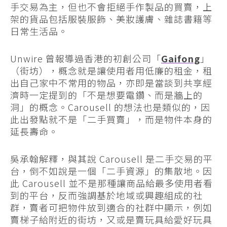
手交易為主，但也不會拒絕手作製品的買賣，上
架的貨品包括服裝服飾、美妝護膚、雜誌書籍等
日常生活品。
Unwire 曾報導過香港的初創公司「
Gaifong
」
（街坊），概念就是讓使用者用低廉的租金，租
出自己家中不常用的物品，亦即是當談到共享經
濟時一定提到的「不是想要電鑽、而是牆上的
洞」的概念。Carousell 的想法也是類似的，因
此出發點就不是「二手買賣」，而是物件本身的
延長壽命。
吳承翰解釋，與其說 Carousell 是二手交易的平
台，倒不如說是一個「二手資源」的集散地。因
此 Carousell 並不是那種讓商品給最多使用者看
到的平台，反而強調基於地域或興趣組成的社
群，賣者可把物件放到適合的社群中顯示，例如
賣梯子給附近的街坊，又或是賣玩具給愛好玩具