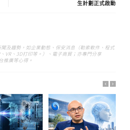
生計劃正式啟動
 新聞及趨勢，如企業動態、保安消息（勒索軟件、程式
、VR、3D打印等。）、電子商貿；亦專門分享
平台推廣等心得。
G
趨