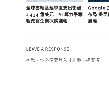
驗
全球雲端基建季度支出衝破
Googl
1,434 億美元 AI 算力爭奪
布局 提
戰改寫企業採購邏輯
風險
LEAVE A RESPONSE
抱歉，你必須要
登入
才能發表迴響喔！