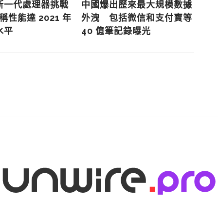
新一代處理器挑戰
中國爆出歷來最大規模數據
N
聲稱性能達 2021 年
外洩 包括微信和支付寶等
中
水平
40 億筆記錄曝光
持