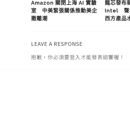
晶片出口限
Amazon 關閉上海 AI 實驗
龍芯發布
直備受質疑
室 中美緊張關係推動美企
Intel 
撤離潮
西方產品
LEAVE A RESPONSE
抱歉，你必須要
登入
才能發表迴響喔！