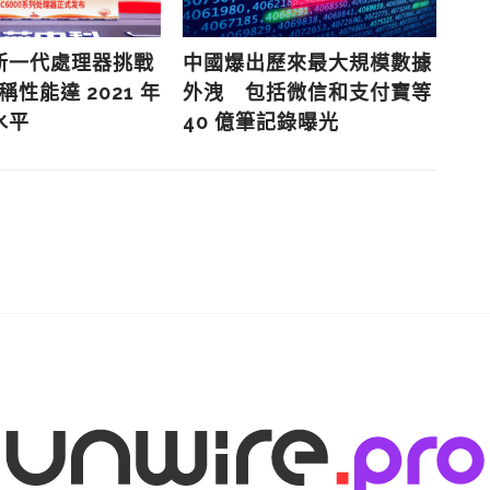
新一代處理器挑戰
中國爆出歷來最大規模數據
N
聲稱性能達 2021 年
外洩 包括微信和支付寶等
中
水平
40 億筆記錄曝光
持