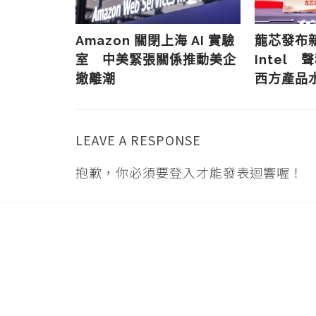
晶片出口限
Amazon 關閉上海 AI 實驗
龍芯發布
直備受質疑
室 中美緊張關係推動美企
Intel 
撤離潮
西方產品
LEAVE A RESPONSE
抱歉，你必須要
登入
才能發表迴響喔！