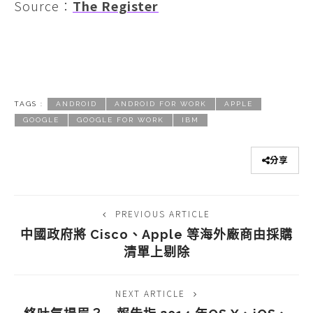
Source：
The Register
TAGS :
ANDROID
ANDROID FOR WORK
APPLE
GOOGLE
GOOGLE FOR WORK
IBM
分享
PREVIOUS ARTICLE
中國政府將 Cisco、Apple 等海外廠商由採購
清單上剔除
NEXT ARTICLE