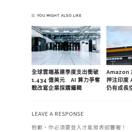
YOU MIGHT ALSO LIKE
年： 從三
全球雲端基建季度支出衝破
Amazon
 重塑全球
1,434 億美元 AI 算力爭奪
押注印度 
戰改寫企業採購邏輯
仍有成長
LEAVE A RESPONSE
抱歉，你必須要
登入
才能發表迴響喔！