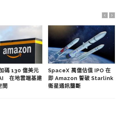
 加碼 130 億美元
SpaceX 萬億估值 IPO 在
8
AI 在地雲端基建
即 Amazon 誓破 Starlink
騙
空間
衛星通訊壟斷
網