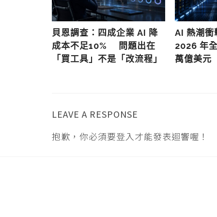
生態系統：
貝恩調查：四成企業 AI 降
AI 熱潮
將實現人機協
成本不足10% 問題出在
2026 年全
職位受衝擊
「買工具」不是「改流程」
萬億美元
員
LEAVE A RESPONSE
抱歉，你必須要
登入
才能發表迴響喔！