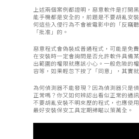
上述兩個案例都證明，惡意軟件是打開
能手機都是安全的，前題是不要胡亂安
何這些入侵行為不會被電影中的「反竊
「批准」的。
惡意程式會偽裝成普通程式，可能是免
在安裝時一定會詢問是否允許軟件具備
出範圍的權限就應該小心。一般危險的
容等，如果輕忽下按了「同意」，其實
為何偵測器不能發現？因為偵測器只是
正常嗎？你又如何辨認出看似正常的通
不要胡亂安裝不明來歷的程式，也應使
最好安裝保安工具定期掃瞄以策萬全。