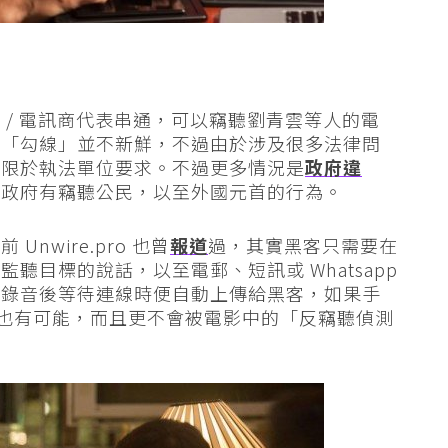
 / 電訊商代表串通，可以竊聽劉青雲等人的電
上「勾線」並不新鮮，不過由於涉及很多法律問
僅限於執法單位要求。不過更多情況是
政府違
國政府有竊聽公民，以至外國元首的行為。
wire.pro 也曾
報道
過，其實黑客只需要在
聽目標的說話，以至電郵、短訊或 Whatsapp
，錄音後等待連線時便自動上傳給黑客，如果手
聽也有可能，而且更不會被電影中的「反竊聽偵測