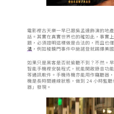
電影裡古天樂一早已跟吳孟達飾演的地產
話。其實在真實世界也的確如此，事實
題，必須證明這樣做是合法的，而且也
法
，例如稜鏡門事件中施諾登就踢爆美
如果只是黑客是否就偷聽不到？不然。早前 Un
智能手機裡安裝程式，就能開啟錄音功能監
等通訊軟件。手機待機亦能用作竊聽器
機是長時間連線狀態，做到 24 小時監
器」發現。