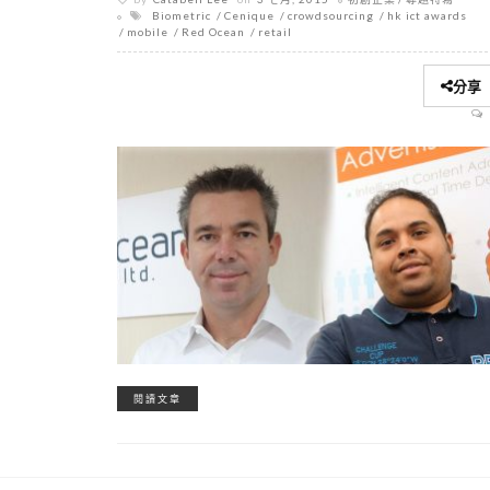
Biometric
Cenique
crowdsourcing
hk ict awards
mobile
Red Ocean
retail
分享
閱讀文章