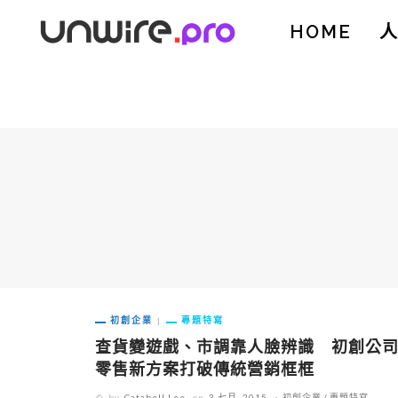
HOME
初創企業
專題特寫
查貨變遊戲、市調靠人臉辨識 初創公
零售新方案打破傳統營銷框框
by
Catabell Lee
on
3 七月, 2015
初創企業
專題特寫