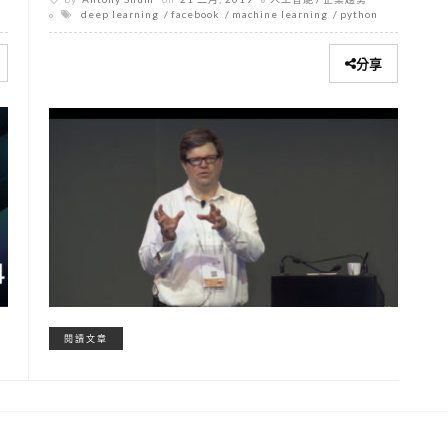
deep learning
facebook
machine learning
python
分享
閱讀文章